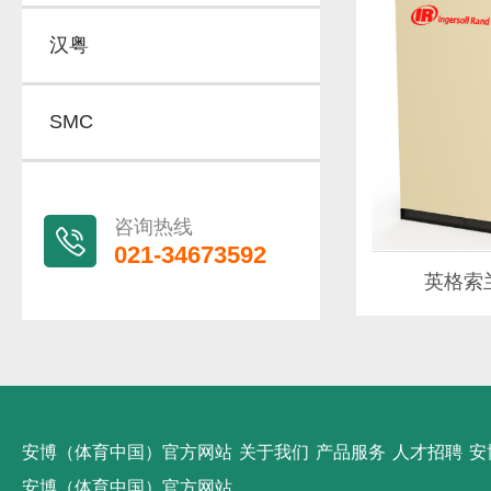
汉粤
SMC
咨询热线
021-34673592
英格索
安博（体育中国）官方网站
关于我们
产品服务
人才招聘
安
安博（体育中国）官方网站