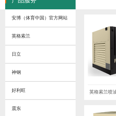
产品服务
安博（体育中国）官方网站
英格索兰
日立
神钢
好利旺
英格索兰喷油
震东