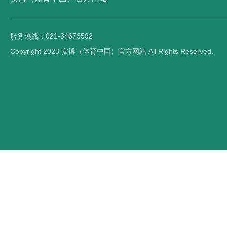
服务热线：021-34673592
Copyright 2023 安博（体育中国）官方网站 All Rights Rese