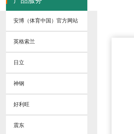
产品服务
安博（体育中国）官方网站
英格索兰
日立
神钢
好利旺
震东