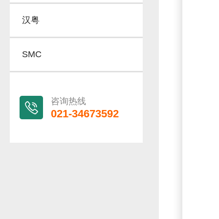
汉粤
SMC
咨询热线
021-34673592