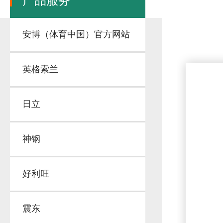
产品服务
安博（体育中国）官方网站
英格索兰
日立
神钢
好利旺
震东